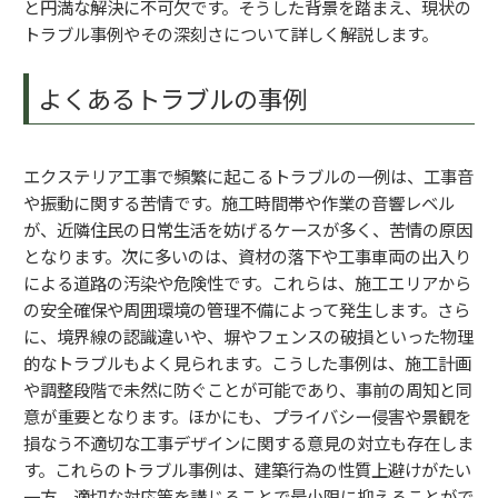
と円満な解決に不可欠です。そうした背景を踏まえ、現状の
トラブル事例やその深刻さについて詳しく解説します。
よくあるトラブルの事例
エクステリア工事で頻繁に起こるトラブルの一例は、工事音
や振動に関する苦情です。施工時間帯や作業の音響レベル
が、近隣住民の日常生活を妨げるケースが多く、苦情の原因
となります。次に多いのは、資材の落下や工事車両の出入り
による道路の汚染や危険性です。これらは、施工エリアから
の安全確保や周囲環境の管理不備によって発生します。さら
に、境界線の認識違いや、塀やフェンスの破損といった物理
的なトラブルもよく見られます。こうした事例は、施工計画
や調整段階で未然に防ぐことが可能であり、事前の周知と同
意が重要となります。ほかにも、プライバシー侵害や景観を
損なう不適切な工事デザインに関する意見の対立も存在しま
す。これらのトラブル事例は、建築行為の性質上避けがたい
一方、適切な対応策を講じることで最小限に抑えることがで