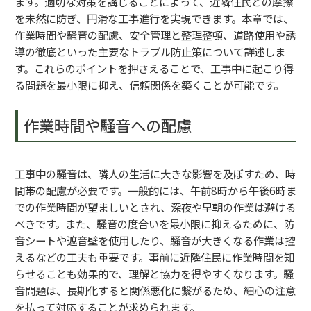
ます。適切な対策を講じることによって、近隣住民との摩擦
を未然に防ぎ、円滑な工事進行を実現できます。本章では、
作業時間や騒音の配慮、安全管理と整理整頓、道路使用や誘
導の徹底といった主要なトラブル防止策について詳述しま
す。これらのポイントを押さえることで、工事中に起こり得
る問題を最小限に抑え、信頼関係を築くことが可能です。
作業時間や騒音への配慮
工事中の騒音は、隣人の生活に大きな影響を及ぼすため、時
間帯の配慮が必要です。一般的には、午前8時から午後6時ま
での作業時間が望ましいとされ、深夜や早朝の作業は避ける
べきです。また、騒音の度合いを最小限に抑えるために、防
音シートや遮音壁を使用したり、騒音が大きくなる作業は控
えるなどの工夫も重要です。事前に近隣住民に作業時間を知
らせることも効果的で、理解と協力を得やすくなります。騒
音問題は、長期化すると関係悪化に繋がるため、細心の注意
を払って対応することが求められます。