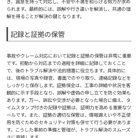
き、誠意を持って対応し、不安や不満を和らげる努力が求め
られます。最終的には、誤解や行き違いを解消し、共通の理
解を得ることが解決の鍵となります。
記録と証拠の保管
事故やクレーム対応において記録と証拠の保管は非常に重要
です。初動から対応までの過程を詳細に記録しておくこと
で、後のトラブル解決や法的措置に役立ちます。具体的に
は、現場の写真や録音、書面でのやり取り、連絡記録などを
しっかりと保存します。証拠保全は、工事の詳細や状況を客
観的に示す手段となり、誤解や虚偽の申し立てを防ぐ効果も
あります。万一、訴訟や交渉が必要となった場合に備え、タ
イムスタンプ付きの記録や証拠は、証明力を高める重要なツ
ールです。また、証拠の適切な保管は、情報漏えいや不正使
用を防ぐためのセキュリティ対策も併せて行う必要がありま
す。こうした事前の準備と管理が、トラブル解決のスムーズ
さに直結します。