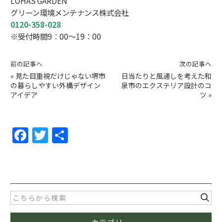
LOHAS GARDEN
グリーン環境メンテナンス株式会社
0120-358-028
※受付時間9：00～19：00
前の記事へ
次の記事へ
«
見た目重視だけじゃない堺市
日当たりと風通しを考えた和
の暮らしやすい外構デザイン
泉市のエクステリア設計のコ
アイデア
ツ
»
F
T
共
a
w
有
c
itt
e
er
b
o
カテゴリー