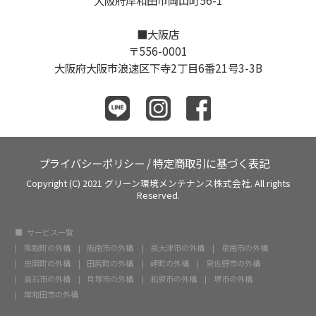
大阪府岸和田市岡山町56-1
■大阪店
〒556-0001
大阪府大阪市浪速区下寺2丁目6番21号3-3B
プライバシーポリシー
/
特定商取引に基づく表記
Copyright (C) 2021 グリーン環境メンテナンス株式会社. All rights
Reserved.
サービス一覧
熊取町の外構
阪南市の外構
泉大津市の外構
泉南市の外構
忠岡町の外構
田尻町の外構
岬町の外構
泉佐野市の外構
高石市の外構
貝塚市の外構
和泉市の外構
堺市の外構
岸和田市の外構