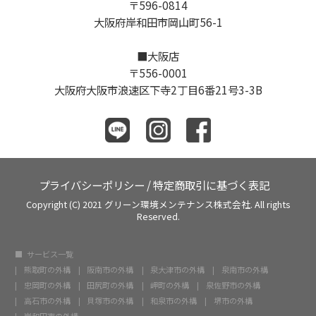
〒596-0814
大阪府岸和田市岡山町56-1
■大阪店
〒556-0001
大阪府大阪市浪速区下寺2丁目6番21号3-3B
プライバシーポリシー
/
特定商取引に基づく表記
Copyright (C) 2021 グリーン環境メンテナンス株式会社. All rights
Reserved.
サービス一覧
熊取町の外構
阪南市の外構
泉大津市の外構
泉南市の外構
忠岡町の外構
田尻町の外構
岬町の外構
泉佐野市の外構
高石市の外構
貝塚市の外構
和泉市の外構
堺市の外構