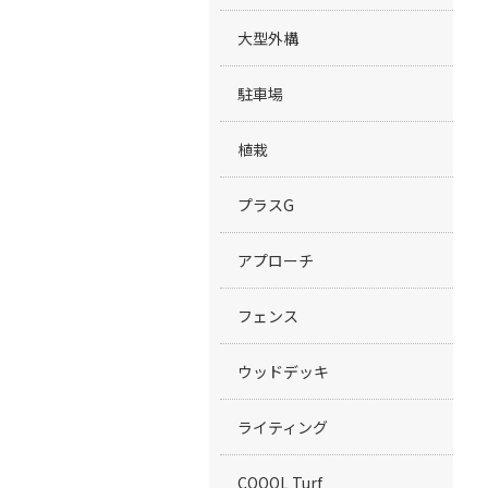
大型外構
駐車場
植栽
プラスG
アプローチ
フェンス
ウッドデッキ
ライティング
COOOL Turf