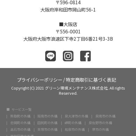
〒596-0814
大阪府岸和田市岡山町56-1
■大阪店
〒556-0001
大阪府大阪市浪速区下寺2丁目6番21号3-3B
プライバシーポリシー
/
特定商取引に基づく表記
Copyright (C) 2021 グリーン環境メンテナンス株式会社. All rights
Reserved.
サービス一覧
熊取町の外構
阪南市の外構
泉大津市の外構
泉南市の外構
忠岡町の外構
田尻町の外構
岬町の外構
泉佐野市の外構
高石市の外構
貝塚市の外構
和泉市の外構
堺市の外構