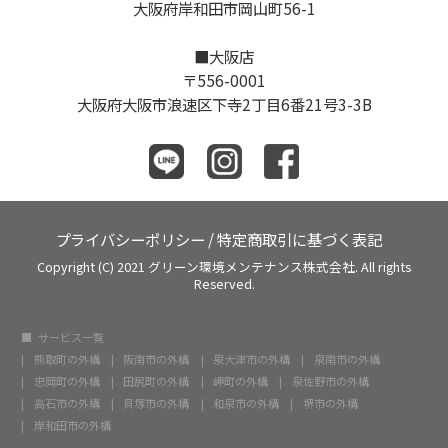
大阪府岸和田市岡山町56-1
■大阪店
〒556-0001
大阪府大阪市浪速区下寺2丁目6番21号3-3B
プライバシーポリシー
/
特定商取引に基づく表記
Copyright (C) 2021 グリーン環境メンテナンス株式会社. All rights
Reserved.
サービス一覧
熊取町の外構
阪南市の外構
泉大津市の外構
泉南市の外構
忠岡町の外構
田尻町の外構
岬町の外構
泉佐野市の外構
高石市の外構
貝塚市の外構
和泉市の外構
堺市の外構
岸和田市の外構