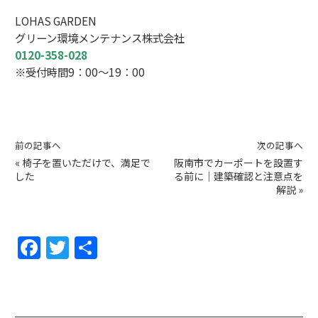
LOHAS GARDEN
グリーン環境メンテナンス株式会社
0120-358-028
※受付時間9：00～19：00
前の記事へ
次の記事へ
«
椅子を置いただけで、満足で
阪南市でカーポートを設置す
した
る前に｜建築確認と注意点を
解説
»
F
T
共
a
w
有
c
itt
e
er