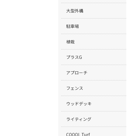
大型外構
駐車場
植栽
プラスG
アプローチ
フェンス
ウッドデッキ
ライティング
COOOL Turf