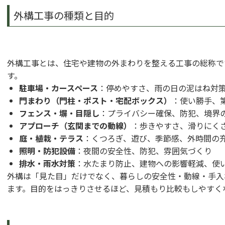
外構工事の種類と目的
外構工事とは、住宅や建物の外まわりを整える工事の総称で
す。
駐車場・カースペース
：停めやすさ、雨の日の泥はね対
門まわり（門柱・ポスト・宅配ボックス）
：使い勝手、
フェンス・塀・目隠し
：プライバシー確保、防犯、境界
アプローチ（玄関までの動線）
：歩きやすさ、滑りにく
庭・植栽・テラス
：くつろぎ、遊び、季節感、外時間の
照明・防犯設備
：夜間の安全性、防犯、雰囲気づくり
排水・雨水対策
：水たまり防止、建物への影響軽減、使
外構は「見た目」だけでなく、暮らしの安全性・動線・手入
ます。目的をはっきりさせるほど、見積もり比較もしやすく