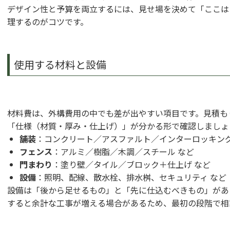
デザイン性と予算を両立するには、見せ場を決めて「ここは
理するのがコツです。
使用する材料と設備
材料費は、外構費用の中でも差が出やすい項目です。見積も
「仕様（材質・厚み・仕上げ）」が分かる形で確認しましょ
舗装
：コンクリート／アスファルト／インターロッキング
フェンス
：アルミ／樹脂／木調／スチール など
門まわり
：塗り壁／タイル／ブロック＋仕上げ など
設備
：照明、配線、散水栓、排水桝、セキュリティ など
設備は「後から足せるもの」と「先に仕込むべきもの」があ
すると余計な工事が増える場合があるため、最初の段階で相