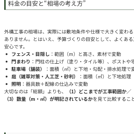
料金の目安と“相場の考え方”
外構工事の相場は、実際には敷地条件や仕様で大きく変わる
ありません。とはいえ、予算づくりの目安として、よくある
安心です。
フェンス・目隠し
：範囲（m）と高さ、素材で変動
門まわり
：門柱の仕上げ（塗り・タイル等）、ポストや
駐車場（舗装）
：面積（㎡）と下地・勾配・排水処理で
庭（雑草対策・人工芝・砂利）
：面積（㎡）と下地処理
照明
：器具数＋配線の仕込みで変動
大切なのは「総額」よりも、
（1）どこまでが工事範囲か／
（3）数量（m・㎡）が明記されているか
を見て比較するこ