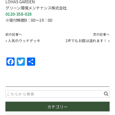
LOHAS GARDEN
グリーン環境メンテナンス株式会社
0120-358-028
※受付時間9：00～19：00
前の記事へ
次の記事へ
«
人気のウッドデッキ
1坪でもお庭は造れます！
»
F
T
共
a
w
有
c
itt
e
er
b
o
カテゴリー
o