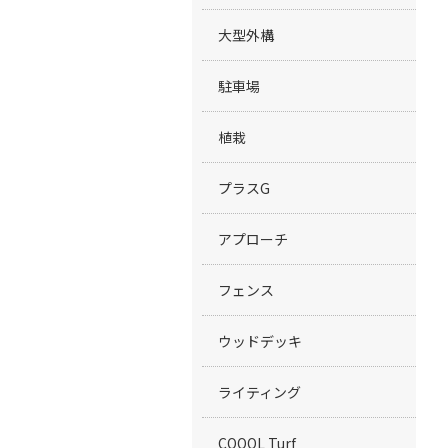
大型外構
駐車場
植栽
プラスG
アプローチ
フェンス
ウッドデッキ
ライティング
COOOL Turf