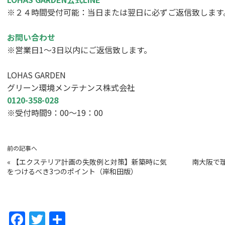
※２４時間受付可能：当日または翌日に必ずご返信致します
お問い合わせ
※営業日1～3日以内にご返信致します。
LOHAS GARDEN
グリーン環境メンテナンス株式会社
0120-358-028
※受付時間9：00～19：00
前の記事へ
«
【エクステリア計画の失敗例と対策】新築時に気
南大阪で
をつけるべき3つのポイント（岸和田版）
F
T
共