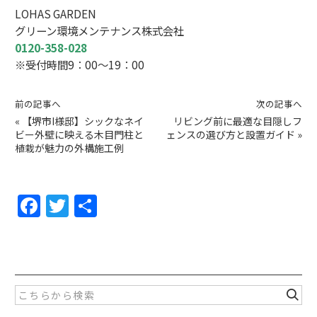
LOHAS GARDEN
グリーン環境メンテナンス株式会社
0120-358-028
※受付時間9：00～19：00
前の記事へ
次の記事へ
«
【堺市I様邸】シックなネイ
リビング前に最適な目隠しフ
ビー外壁に映える木目門柱と
ェンスの選び方と設置ガイド
»
植栽が魅力の外構施工例
F
T
共
a
w
有
c
itt
e
er
b