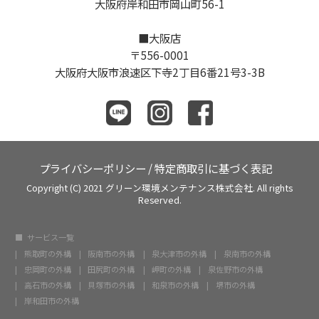
大阪府岸和田市岡山町56-1
■大阪店
〒556-0001
大阪府大阪市浪速区下寺2丁目6番21号3-3B
プライバシーポリシー
/
特定商取引に基づく表記
Copyright (C) 2021 グリーン環境メンテナンス株式会社. All rights
Reserved.
サービス一覧
熊取町の外構
阪南市の外構
泉大津市の外構
泉南市の外構
忠岡町の外構
田尻町の外構
岬町の外構
泉佐野市の外構
高石市の外構
貝塚市の外構
和泉市の外構
堺市の外構
岸和田市の外構